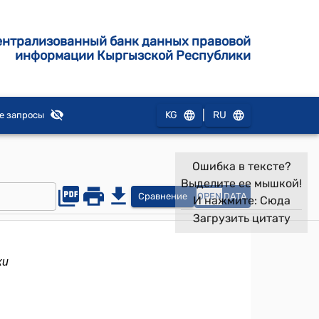
ентрализованный банк данных правовой
информации Кыргызской Республики
|
KG
RU
е запросы
Ошибка в тексте?
Выделите ее мышкой!
Сравнение
OPEN
DATA
И нажмите:
Сюда
Загрузить цитату