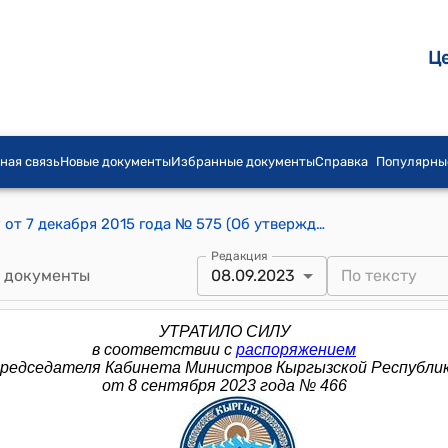
Ц
ная связь
Новые документы
Избранные документы
Справка
Популярны
Распоряжение Премьер-министра КР от 7 декабря 2015 года № 575 (Об утверждении состава Межведомственного координационного совета по ювенальной юстиции при Правительстве Кыргызской Республики)
Редакция
 документы
08.09.2023