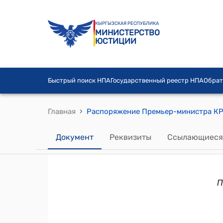
КЫРГЫЗСКАЯ РЕСПУБЛИКА
МИНИСТЕРСТВО
ЮСТИЦИИ
Быстрый поиск НПА
Государственный реестр НПА
Обрат
›
Главная
Документ
Реквизиты
Ссылающиеся