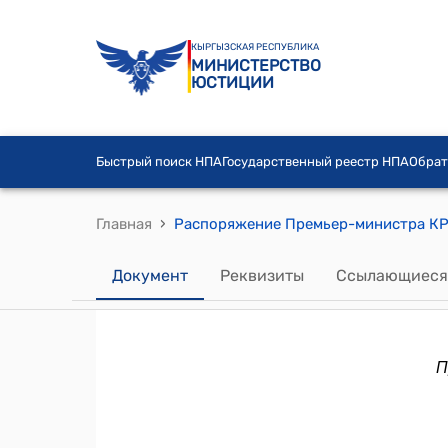
КЫРГЫЗСКАЯ РЕСПУБЛИКА
МИНИСТЕРСТВО
ЮСТИЦИИ
Быстрый поиск НПА
Государственный реестр НПА
Обрат
›
Главная
Документ
Реквизиты
Ссылающиеся