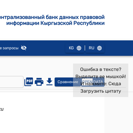
ентрализованный банк данных правовой
информации Кыргызской Республики
|
KG
RU
е запросы
Ошибка в тексте?
Выделите ее мышкой!
Сравнение
OPEN
DATA
И нажмите:
Сюда
Загрузить цитату