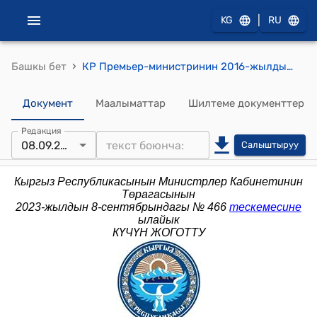
|
KG
RU
›
Башкы бет
КР Премьер-министринин 2016-жылдын 16-январындагы № 21 (Кыргыз Республикасынын Премьер-министринин 2013-жылдын 5-сентябрындагы № 433 буйругуна өзгөртүүлөр киргизүү тууралуу) буйругу
Документ
Маалыматтар
Шилтеме документтер
Редакция
08.09.2023
Салыштыруу