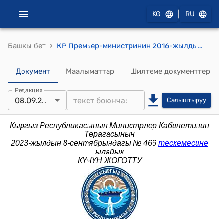
|
KG
RU
›
Башкы бет
КР Премьер-министринин 2016-жылдын 29-апрелиндеги № 222 (Кыргыз Республикасынын Премьер-министринин 2013-жылдын 5-августундагы № 379 буйругуна өзгөртүү киргизүү тууралуу) буйругу
Документ
Маалыматтар
Шилтеме документтер
Редакция
08.09.2023
Салыштыруу