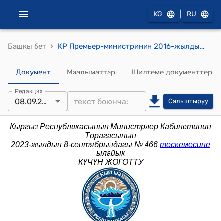
|
KG
RU
›
Башкы бет
КР Премьер-министринин 2016-жылдын 27-июнундагы № 342 (Кыргыз Республикасынын Премьер-министринин 2015-жылдын 19-июнундагы № 248 буйругуна өзгөртүү киргизүү тууралуу) буйругу
Документ
Маалыматтар
Шилтеме документтер
Редакция
08.09.2023
Салыштыруу