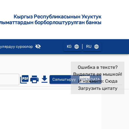
Кыргыз Республикасынын Укуктук
лыматтардын борборлоштурулган банкы
|
KG
RU
улярдуу суроолор
Ошибка в тексте?
Выделите ее мышкой!
Салыштыруу
OPEN
DATA
И нажмите:
Сюда
Загрузить цитату