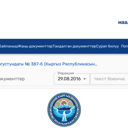
маа
 байланыш
Жаңы документтер
Тандалган документтер
Сурап билүү
Поп
КР Өкмөтүнүн 2016-жылдын 29-августундагы № 387-б (Кыргыз Республикасынын Өкмөтүнүн 2011-жылдын 23-августундагы № 360-б буйругуна толуктоо киргизүү тууралуу) буйругу
Редакция
окументтер
29.08.2016