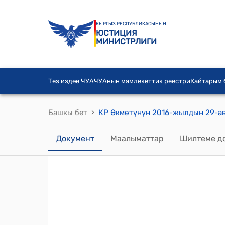
КЫРГЫЗ РЕСПУБЛИКАСЫНЫН
ЮСТИЦИЯ
МИНИСТРЛИГИ
Тез издөө ЧУА
ЧУАнын мамлекеттик реестри
Кайтарым
›
Башкы бет
Документ
Маалыматтар
Шилтеме д