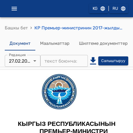
|
KG
RU
›
Башкы бет
КР Премьер-министринин 2017-жылдын 27-февралындагы № 153 (Кыргыз Республикасынын ѳкмѳтγнγн резервдик фондунан акча каражаттар бѳлγγ жѳнγндѳ) буйругу
Документ
Маалыматтар
Шилтеме документтер
Редакция
27.02.2017
Салыштыруу