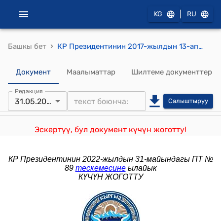
|
KG
RU
›
Башкы бет
КР Президентинин 2017-жылдын 13-апрелиндеги ПБ № 100 (1941-1945-жылдардагы Улуу Ата Мекендик согуштагы Жеңиш күнүнүн 72 жылдыгына арналган майрамдык иш-чаралардын планын иштеп чыксын жана аларды бардык жерде жогорку деңгээлде өткөрүүнү камсыз кылуу жөнүндө) буйругу
Документ
Маалыматтар
Шилтеме документтер
Редакция
31.05.2022
Салыштыруу
Эскертүү, бул документ күчүн жоготту!