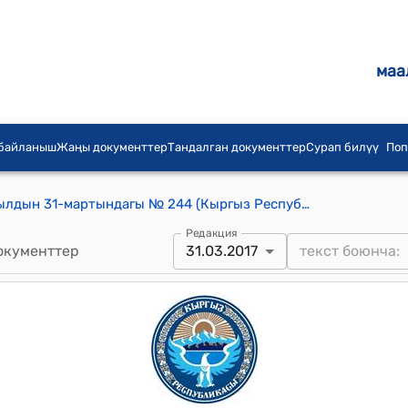
маа
 байланыш
Жаңы документтер
Тандалган документтер
Сурап билүү
Поп
КР Премьер-министринин 2017-жылдын 31-мартындагы № 244 (Кыргыз Республикасынын Премьер-министринин резервдик фондунан акча каражараттар бѳлγγ туралуу) буйругу
Редакция
окументтер
31.03.2017