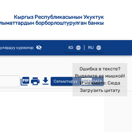
Кыргыз Республикасынын Укуктук
лыматтардын борборлоштурулган банкы
|
KG
RU
улярдуу суроолор
Ошибка в тексте?
Выделите ее мышкой!
Салыштыруу
OPEN
DATA
И нажмите:
Сюда
Загрузить цитату