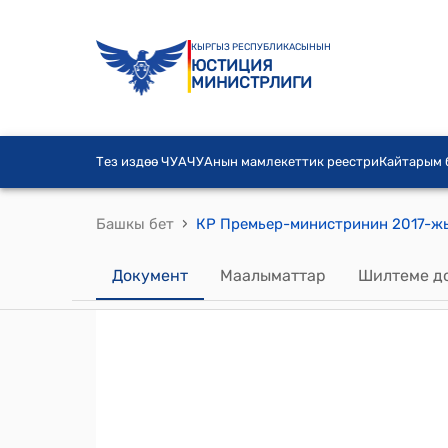
КЫРГЫЗ РЕСПУБЛИКАСЫНЫН
ЮСТИЦИЯ
МИНИСТРЛИГИ
Тез издөө ЧУА
ЧУАнын мамлекеттик реестри
Кайтарым
›
Башкы бет
Документ
Маалыматтар
Шилтеме д