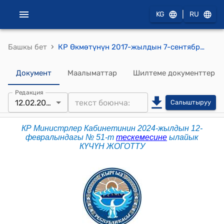
|
KG
RU
›
Башкы бет
КР Өкмөтүнүн 2017-жылдын 7-сентябрындагы № 394-б (Евразия экономикалык бирлигинин алкагында түзүлгөн эл аралык келишимдердин жана Евразия экономикалык бирлигинин чечимдеринин жоболорун түшүндүрүү жөнүндө арыз менен Кыргыз Республикасынын атынан Евразия экономикалык бирлигинин сотуна кайрылууга ыйгарым укуктуу органдар жөнүндө) буйругу
Документ
Маалыматтар
Шилтеме документтер
Редакция
12.02.2024
Салыштыруу