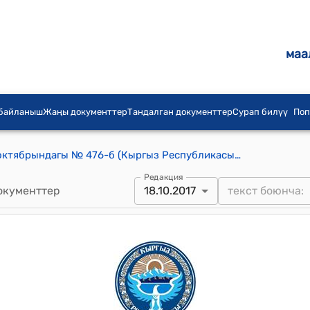
маа
 байланыш
Жаңы документтер
Тандалган документтер
Сурап билүү
Поп
КР ӨКМӨТҮНҮН 2017-жылдын 18-октябрындагы № 476-б (Кыргыз Республикасынын Финансы министрлиги менен Катар Мамлекетинин Финансы министрлигинин ортосундагы Өз ара түшүнүшүү жана кызматташтык жөнүндө меморандумдун расмий тилде долбооруна макулдук берүү жөнүндө) буйругу
Редакция
окументтер
18.10.2017