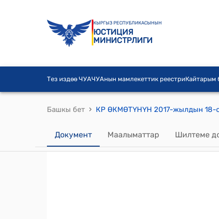
КЫРГЫЗ РЕСПУБЛИКАСЫНЫН
ЮСТИЦИЯ
МИНИСТРЛИГИ
Тез издөө ЧУА
ЧУАнын мамлекеттик реестри
Кайтарым
›
Башкы бет
Документ
Маалыматтар
Шилтеме д