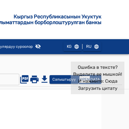
Кыргыз Республикасынын Укуктук
лыматтардын борборлоштурулган банкы
|
KG
RU
улярдуу суроолор
Ошибка в тексте?
Выделите ее мышкой!
Салыштыруу
OPEN
DATA
И нажмите:
Сюда
Загрузить цитату