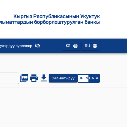
Кыргыз Республикасынын Укуктук
лыматтардын борборлоштурулган банкы
|
KG
RU
улярдуу суроолор
Салыштыруу
OPEN
DATA