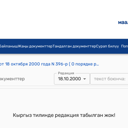
маа
 байланыш
Жаңы документтер
Тандалган документтер
Сурап билүү
Поп
Распоряжение Правительства КР от 18 октября 2000 года N 396-р ( О порядке разбронирования шин автомобильных 215/90-15)
Редакция
окументтер
18.10.2000
Кыргыз тилинде редакция табылган жок!