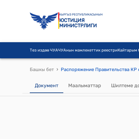
КЫРГЫЗ РЕСПУБЛИКАСЫНЫН
ЮСТИЦИЯ
МИНИСТРЛИГИ
Тез издөө ЧУА
ЧУАнын мамлекеттик реестри
Кайтарым
›
Башкы бет
Документ
Маалыматтар
Шилтеме д