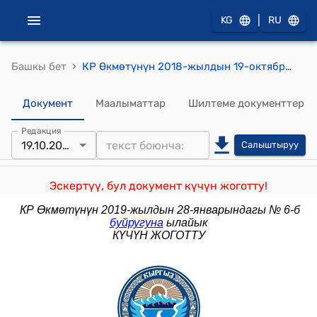
|
KG
RU
›
Башкы бет
КР Өкмөтүнүн 2018-жылдын 19-октябрындагы № 369-б 2012-2016-жылдарда кыйноолорго жана башка ырайымсыз, адамгерчиликсиз же адамдын кадыр-баркын басмырлаган мамиленин жана жазанын түрлөрүнө каршы конвенцияны аткаруунун жүрүшү жөнүндө Кыргыз Республикасынын үчүнчү мезгилдүү докладын жактыруу жөнүндө" буйругу
Документ
Маалыматтар
Шилтеме документтер
Редакция
19.10.2018
Салыштыруу
Эскертүү, бул документ күчүн жоготту!