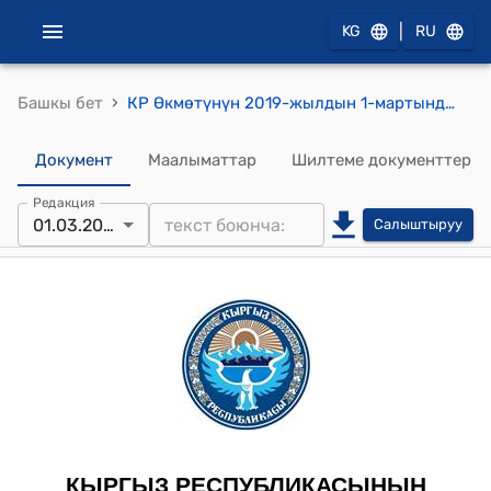
|
KG
RU
›
Башкы бет
КР Өкмөтүнүн 2019-жылдын 1-мартындагы № 33-б ""Темир Джумакадыров атындагы Про Лекс" коомдук фондунун ишине мамлекеттик колдоо көрсөтүү жана зарыл болгон шарттарды түзүү жөнүндө" буйругу
Документ
Маалыматтар
Шилтеме документтер
Редакция
01.03.2019
Салыштыруу