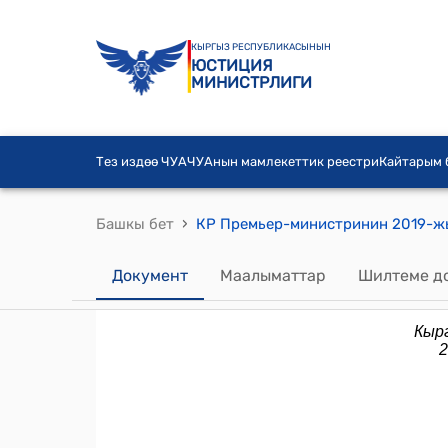
КЫРГЫЗ РЕСПУБЛИКАСЫНЫН
ЮСТИЦИЯ
МИНИСТРЛИГИ
Тез издөө ЧУА
ЧУАнын мамлекеттик реестри
Кайтарым
›
Башкы бет
Документ
Маалыматтар
Шилтеме д