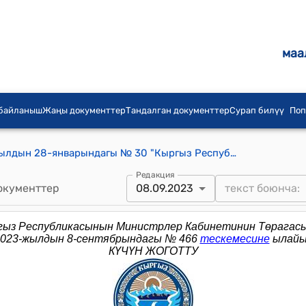
маа
 байланыш
Жаңы документтер
Тандалган документтер
Сурап билүү
Поп
КР Премьер-министринин 2019-жылдын 28-январындагы № 30 "Кыргыз Республикасынын Премьер-министринин 2015-жылдын 14-декабрындагы № 594 буйругуна өзгөртүүлөр киргизүү жөнүндө" буйругу
Редакция
окументтер
08.09.2023