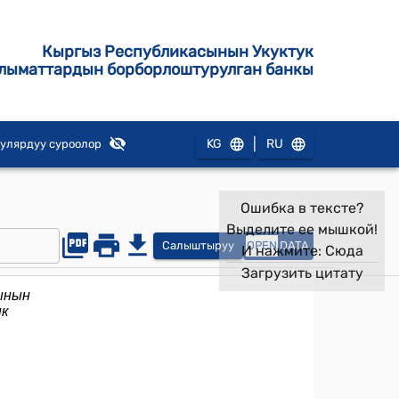
Кыргыз Республикасынын Укуктук
лыматтардын борборлоштурулган банкы
|
KG
RU
улярдуу суроолор
Ошибка в тексте?
Выделите ее мышкой!
Салыштыруу
OPEN
DATA
И нажмите:
Сюда
Загрузить цитату