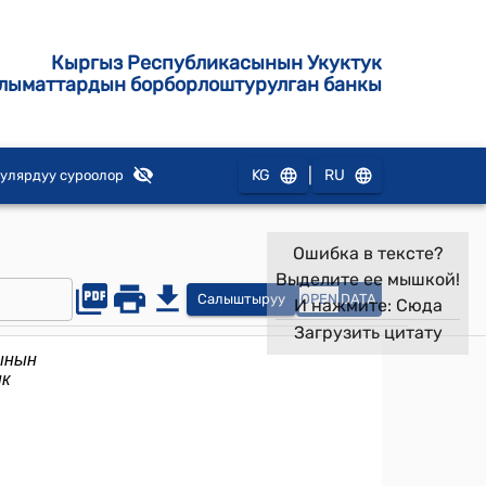
Кыргыз Республикасынын Укуктук
лыматтардын борборлоштурулган банкы
|
KG
RU
улярдуу суроолор
Ошибка в тексте?
Выделите ее мышкой!
Салыштыруу
OPEN
DATA
И нажмите:
Сюда
Загрузить цитату