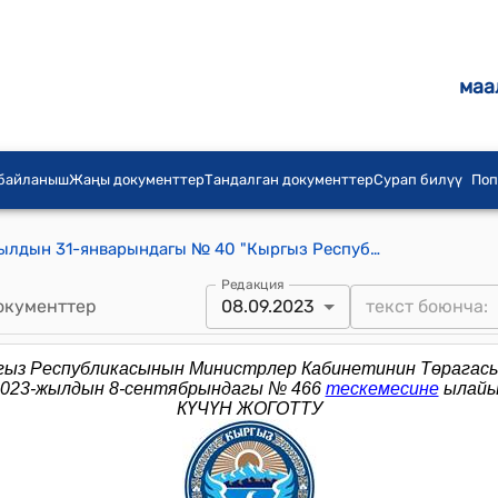
маа
 байланыш
Жаңы документтер
Тандалган документтер
Сурап билүү
Поп
КР Премьер-министринин 2019-жылдын 31-январындагы № 40 "Кыргыз Республикасынын Премьер-министринин 2013-жылдын 12-августундагы № 387 буйругуна өзгөртүүлөр киргизүү жөнүндө" буйругу
Редакция
окументтер
08.09.2023