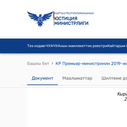
КЫРГЫЗ РЕСПУБЛИКАСЫНЫН
ЮСТИЦИЯ
МИНИСТРЛИГИ
Тез издөө ЧУА
ЧУАнын мамлекеттик реестри
Кайтарым
›
Башкы бет
Документ
Маалыматтар
Шилтеме д