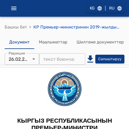
|
KG
RU
›
Башкы бет
КР Премьер-министринин 2019-жылдын 26-февралындагы № 101 "Н.А.Шаршеналиев жөнуңдө" буйругу
Документ
Маалыматтар
Шилтеме документтер
Редакция
26.02.2019
Салыштыруу