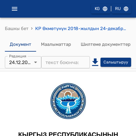
|
KG
RU
›
Башкы бет
КР Өкмөтүнүн 2018-жылдын 24-декабрындагы № 447-б "Кыргыз Республикасынын Өкмөтүнүн расмий делегациясын түзүү жөнүндө" буйругу
Документ
Маалыматтар
Шилтеме документтер
Редакция
24.12.2018
Салыштыруу