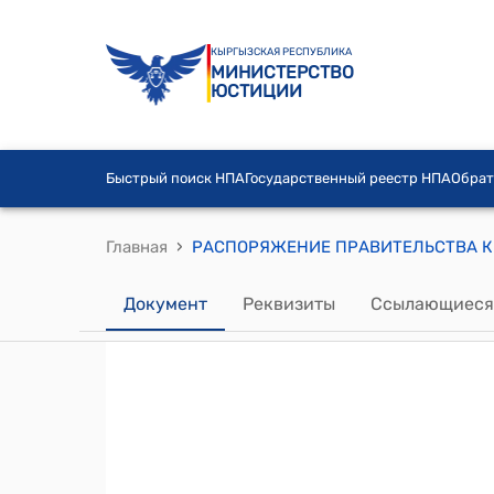
КЫРГЫЗСКАЯ РЕСПУБЛИКА
МИНИСТЕРСТВО
ЮСТИЦИИ
Быстрый поиск НПА
Государственный реестр НПА
Обрат
›
Главная
Документ
Реквизиты
Ссылающиеся