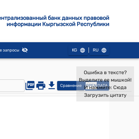
ентрализованный банк данных правовой
информации Кыргызской Республики
|
KG
RU
е запросы
Ошибка в тексте?
Выделите ее мышкой!
Сравнение
OPEN
DATA
И нажмите:
Сюда
Загрузить цитату