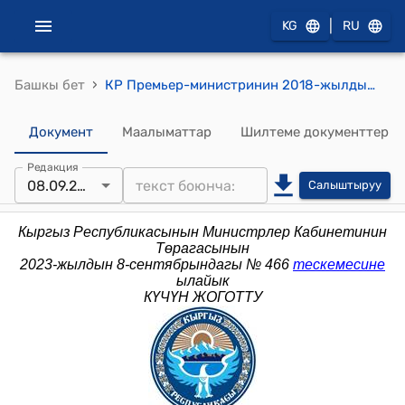
|
KG
RU
›
Башкы бет
КР Премьер-министринин 2018-жылдын 30-мартындагы № 200 (Кыргыз Республикасынын Премьер-министринин 2014-жылдын 20-январындагы № 22 буйругуна өзгөртүүлөр киргизүү жөнүндө) буйругу
Документ
Маалыматтар
Шилтеме документтер
Редакция
08.09.2023
Салыштыруу