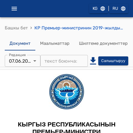
|
KG
RU
›
Башкы бет
КР Премьер-министринин 2019-жылдын 7-июнундагы № 291 (Кыргыз Республикасынын Премьер-министринин атынан баалуу белек менен сыйлоо жөнүндө) буйругу
Документ
Маалыматтар
Шилтеме документтер
Редакция
07.06.2019
Салыштыруу