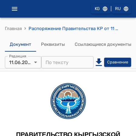
|
KG
RU
›
Главная
Распоряжение Правительства КР от 11 июня 2019 года N 209-р (Об одобрении проектов Обменных писем между Правительством Кыргызской Республики и Правительством Китайской Народной Республики о проведении предварительного технического исследования проекта "Улучшение водоснабжения и санитарии в сельских населенных пунктах Кыргызской Республики")
Документ
Реквизиты
Ссылающиеся документы
Редакция
11.06.2019
Сравнение