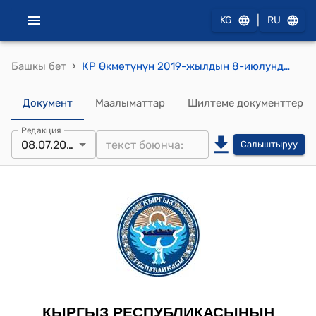
|
KG
RU
›
Башкы бет
КР Өкмөтүнүн 2019-жылдын 8-июлундагы № 255-б (Кыргыз Республикасынын Өкмөтү менен Швейцариянын Федералдык Кеңешинин ортосундагы "Чакан жана орто ишканалардын мөмөлөр боюнча кошумча наркты түзүү чынжырчасында стандарттарды сактоо потенциалын бекемдөө аркылуу рынокко чыгуу мүмкүндүгүн кеңейтүү" экономикалык өнүктүрүү долбоору боюнча өз ара түшүнүшүү жөнүндө меморандумдун тиркелген долбоору жактыруу жөнүндө) буйругу
Документ
Маалыматтар
Шилтеме документтер
Редакция
08.07.2019
Салыштыруу