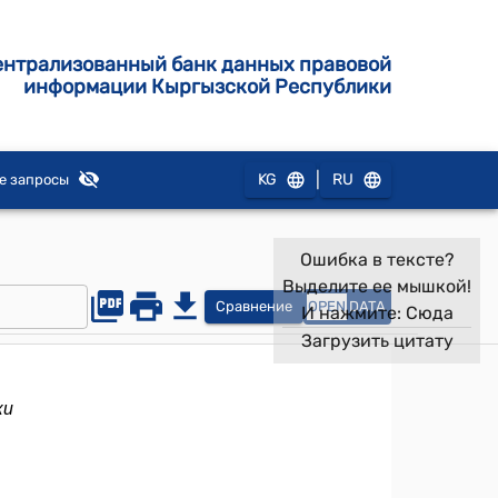
ентрализованный банк данных правовой
информации Кыргызской Республики
|
KG
RU
е запросы
Ошибка в тексте?
Выделите ее мышкой!
Сравнение
OPEN
DATA
И нажмите:
Сюда
Загрузить цитату