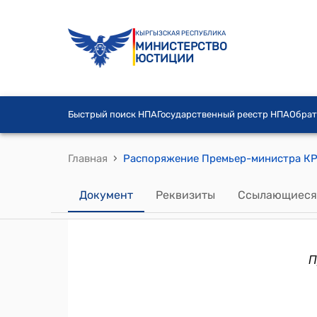
КЫРГЫЗСКАЯ РЕСПУБЛИКА
МИНИСТЕРСТВО
ЮСТИЦИИ
Быстрый поиск НПА
Государственный реестр НПА
Обрат
›
Главная
Документ
Реквизиты
Ссылающиеся