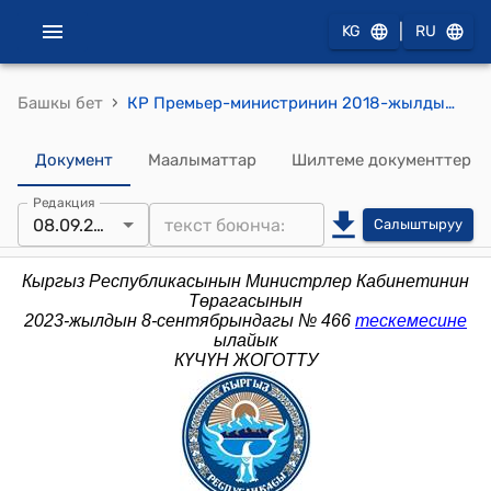
|
KG
RU
›
Башкы бет
КР Премьер-министринин 2018-жылдын 22-октябрындагы № 633 (Кыргыз Республикасынын Премьер-министринин 2015-жылдын 30-январындагы № 19 буйругуна өзгөртүүлөр киргизүү жөнүндө) буйругу
Документ
Маалыматтар
Шилтеме документтер
Редакция
08.09.2023
Салыштыруу