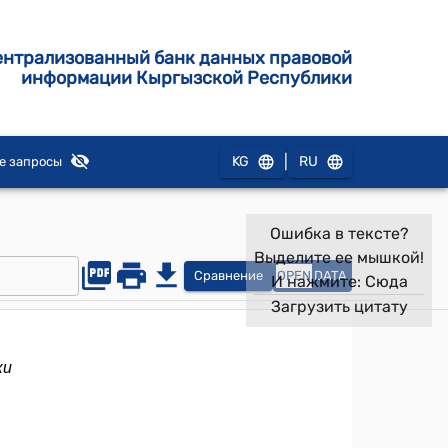
ентрализованный банк данных правовой
информации Кыргызской Республики
|
KG
RU
е запросы
Ошибка в тексте?
Выделите ее мышкой!
Сравнение
OPEN
DATA
И нажмите:
Сюда
Загрузить цитату