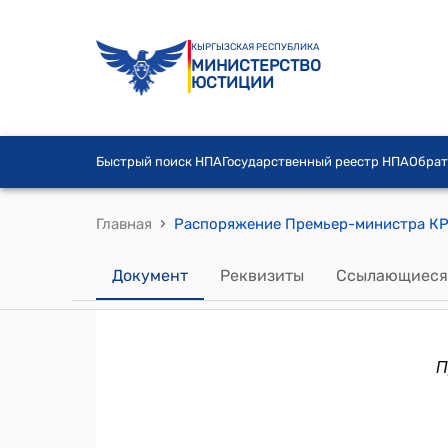
КЫРГЫЗСКАЯ РЕСПУБЛИКА
МИНИСТЕРСТВО
ЮСТИЦИИ
Быстрый поиск НПА
Государственный реестр НПА
Обрат
›
Главная
Документ
Реквизиты
Ссылающиеся