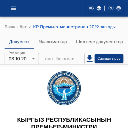
|
KG
RU
›
Башкы бет
КР Премьер-министринин 2019-жылдын 3-октябрындагы № 577 (К.Б.Шадыбеков жөнундө)
Документ
Маалыматтар
Шилтеме документтер
Редакция
03.10.2019
Салыштыруу