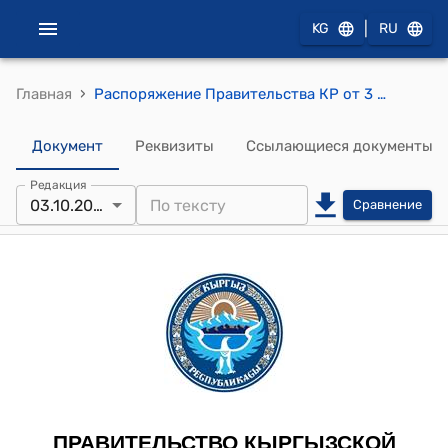
|
KG
RU
›
Главная
Распоряжение Правительства КР от 3 октября 2018 года № 344-р (О повышении профессионального уровня лиц, занимающих руководящие должности в местных государственных администрациях, территориальных подразделениях государственных органов и органах местного самоуправления Кыргызской Республики)
Документ
Реквизиты
Ссылающиеся документы
Редакция
03.10.2018
Сравнение