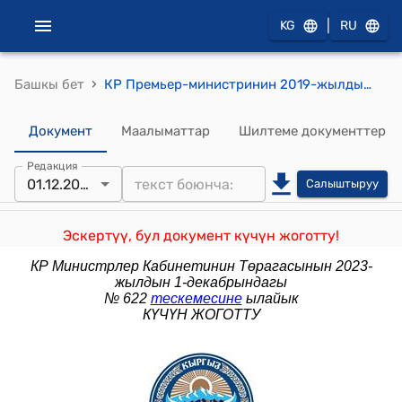
|
KG
RU
›
Башкы бет
КР Премьер-министринин 2019-жылдын 21-ноябрындагы № 664 (Кыргыз Республикасынын Өкмөтүнө караштуу Суу ресурстары мамлекеттик агенттигинин коллегия мүчөлөрүн бекитүү жөнүндө) буйругу
Документ
Маалыматтар
Шилтеме документтер
Редакция
01.12.2023
Салыштыруу
Эскертүү, бул документ күчүн жоготту!