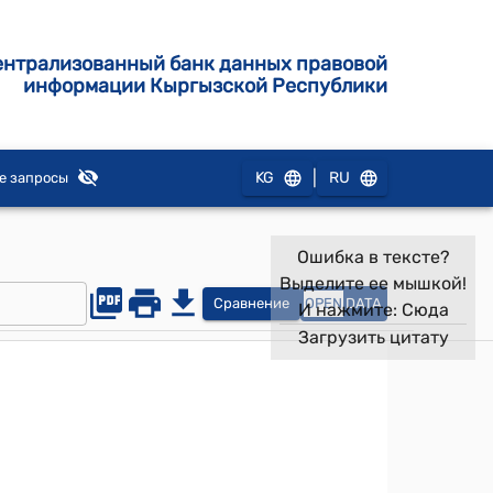
ентрализованный банк данных правовой
информации Кыргызской Республики
|
KG
RU
е запросы
Ошибка в тексте?
Выделите ее мышкой!
Сравнение
OPEN
DATA
И нажмите:
Сюда
Загрузить цитату