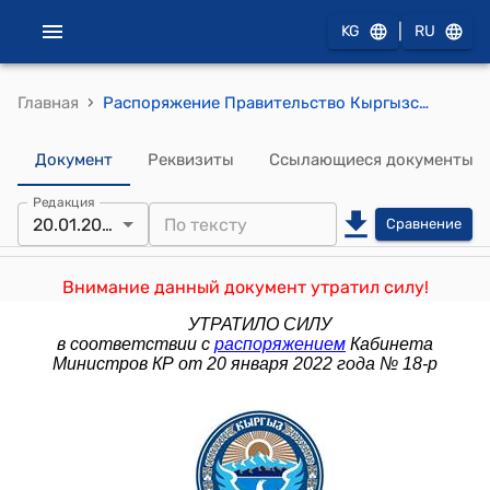
|
KG
RU
›
Главная
Распоряжение Правительство Кыргызской Республики от 3 февраля 2020 года № 27-р "Оцелях принятия оперативных мер по предупреждению завоза и недопущению распространения коронавируса (2019-nCo V) на территории Кыргызской Республики"
Документ
Реквизиты
Ссылающиеся документы
Редакция
20.01.2022
Сравнение
Внимание данный документ утратил силу!