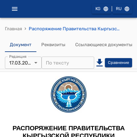
|
KG
RU
›
Главная
Распоряжение Правительства Кыргызской Республики от 28 февраля 2020 года № 61-р "О принятии оперативных мер по предотвращению завоза коронавирусной инфекции (2019-nCoV) на территорию Кыргызской Республики"
Документ
Реквизиты
Ссылающиеся документы
Редакция
17.03.2020
Сравнение