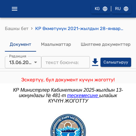
|
KG
RU
›
Башкы бет
КР Өкмөтүнүн 2021-жылдын 28-январындагы № 15-б "Калкты дезинфекциялоочу жана антисептикалык каражаттар менен камсыздоо жөнүндө" буйруку
Документ
Маалыматтар
Шилтеме документтер
Редакция
13.06.2025
Салыштыруу
Эскертүү, бул документ күчүн жоготту!