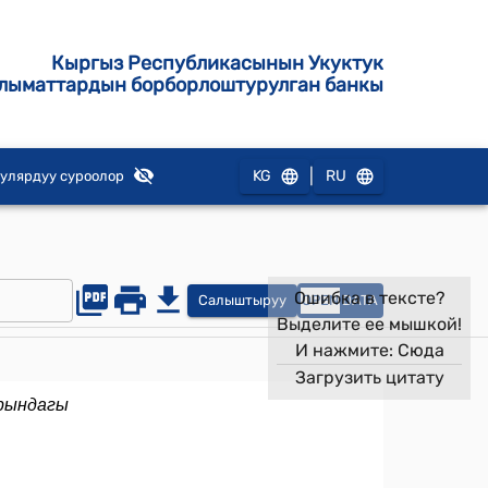
Кыргыз Республикасынын Укуктук
лыматтардын борборлоштурулган банкы
|
KG
RU
улярдуу суроолор
Ошибка в тексте?
Салыштыруу
OPEN
DATA
Выделите ее мышкой!
И нажмите:
Сюда
Загрузить цитату