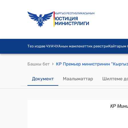
КЫРГЫЗ РЕСПУБЛИКАСЫНЫН
ЮСТИЦИЯ
МИНИСТРЛИГИ
Тез издөө ЧУА
ЧУАнын мамлекеттик реестри
Кайтарым
›
Башкы бет
Документ
Маалыматтар
Шилтеме д