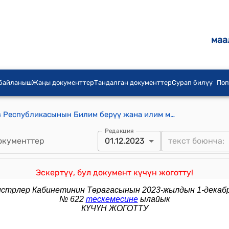
маа
 байланыш
Жаңы документтер
Тандалган документтер
Сурап билүү
Поп
КР Премьер министринин "Кыргыз Республикасынын Билим берүү жана илим министрлигинин коллегиясынын курамына төмөнкүлөр киргизуу жонундо" буйругу
Редакция
окументтер
01.12.2023
Эскертүү, бул документ күчүн жоготту!