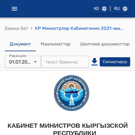
|
KG
RU
›
Башкы бет
КР Министрлер Кабинетинин 2021-жылдын 26-августундагы N 154-т " Кыргыз Республикасынын Президентинин облустардагы ыйгарым укуктуу өкүлдөрүнүн аппарат түзүмдөрүн жана штаттык расписаниелерин бекитүү тууралуу" тескемеси
Документ
Маалыматтар
Шилтеме документтер
Редакция
01.07.2024
Салыштыруу