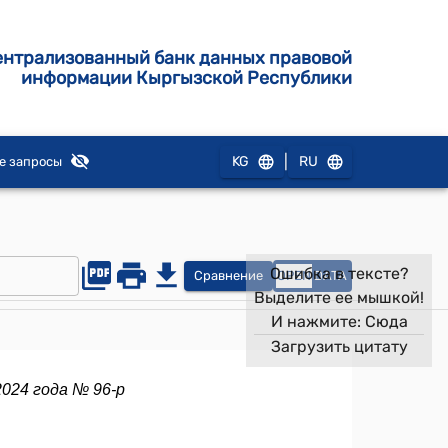
ентрализованный банк данных правовой
информации Кыргызской Республики
|
KG
RU
е запросы
Ошибка в тексте?
Сравнение
OPEN
DATA
Выделите ее мышкой!
И нажмите:
Сюда
Загрузить цитату