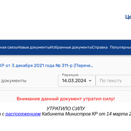
Ц
ная связь
Новые документы
Избранные документы
Справка
Популярны
Распоряжение Кабинета Министров КР от 3 декабря 2021 года № 311-р (Перечень отдельных преференциальных приграничных населенных пунктов, имеющих особый льготный налоговый режим)
Редакция
 документы
14.03.2024
Внимание данный документ утратил силу!