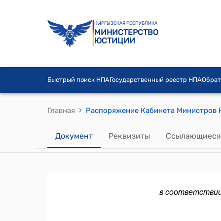
КЫРГЫЗСКАЯ РЕСПУБЛИКА
МИНИСТЕРСТВО
ЮСТИЦИИ
Быстрый поиск НПА
Государственный реестр НПА
Обрат
›
Главная
Документ
Реквизиты
Ссылающиеся