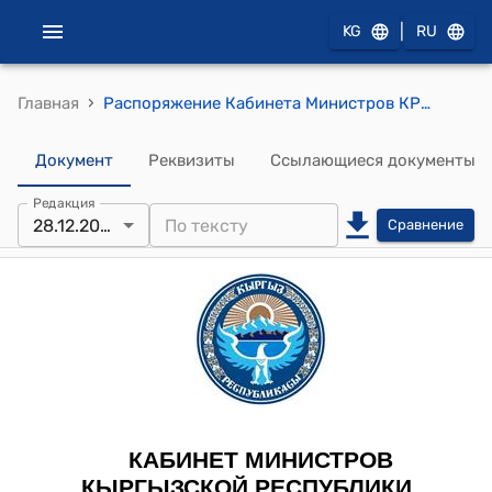
|
KG
RU
›
Главная
Распоряжение Кабинета Министров КР от 17 декабря 2021 года № 328-р (О государственном предприятии «Инфосистемс» при Министерстве финансов Кыргызской Республики)
Документ
Реквизиты
Ссылающиеся документы
Редакция
28.12.2021
Сравнение