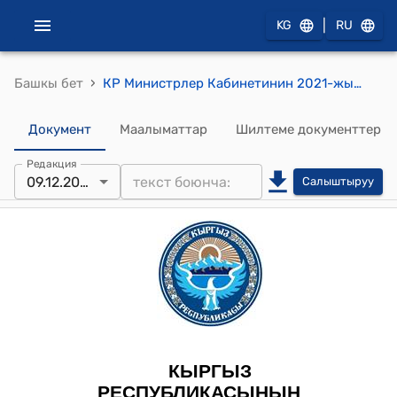
|
KG
RU
›
Башкы бет
КР Министрлер Кабинетинин 2021-жылдын 9-декабрындагы № 320-т "Ч.Т.Айтматов атындагы Кыргыз Республикасынын мамлекеттик жаштар сыйлыгы жөнүндө" тескемеси
Документ
Маалыматтар
Шилтеме документтер
Редакция
09.12.2021
Салыштыруу