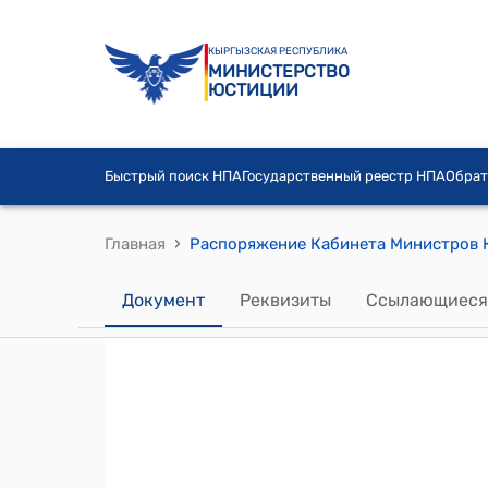
КЫРГЫЗСКАЯ РЕСПУБЛИКА
МИНИСТЕРСТВО
ЮСТИЦИИ
Быстрый поиск НПА
Государственный реестр НПА
Обрат
›
Главная
Документ
Реквизиты
Ссылающиеся