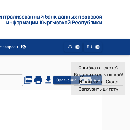
ентрализованный банк данных правовой
информации Кыргызской Республики
|
KG
RU
е запросы
Ошибка в тексте?
Выделите ее мышкой!
Сравнение
OPEN
DATA
И нажмите:
Сюда
Загрузить цитату