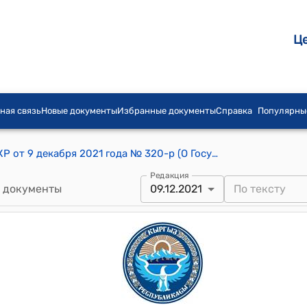
Ц
ная связь
Новые документы
Избранные документы
Справка
Популярны
Распоряжение Кабинета Министров КР от 9 декабря 2021 года № 320-р (О Государственной молодежной премии Кыргызской Республики имени Ч.Т.Айтматова)
Редакция
 документы
09.12.2021