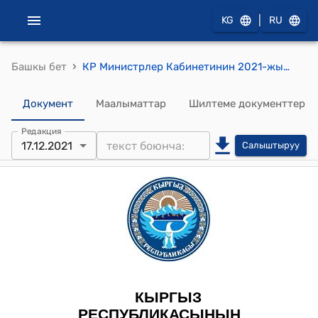
|
KG
RU
›
Башкы бет
КР Министрлер Кабинетинин 2021-жылдын 17-декабрындагы № 329-т (Кыргыз Республикасынын Министрлер Кабинетине караштуу Кыргыз Республикасынын Социалдык фонду менен Мамлекеттер аралык банктын ортосундагы кызматташтык жөнүндө макулдашуунун жана Кыргыз Республикасынын Министрлер Кабинетине караштуу Кыргыз Республикасынын Социалдык фонду менен Евразия өнүктүрүү банкынын ортосундагы кызматташтык жөнүндө макулдашуу) тескемеси
Документ
Маалыматтар
Шилтеме документтер
Редакция
17.12.2021
Салыштыруу