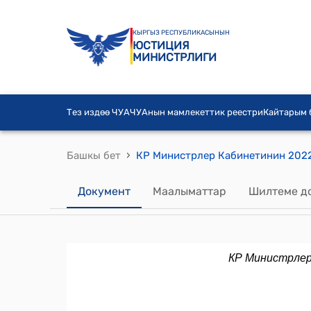
КЫРГЫЗ РЕСПУБЛИКАСЫНЫН
ЮСТИЦИЯ
МИНИСТРЛИГИ
Тез издөө ЧУА
ЧУАнын мамлекеттик реестри
Кайтарым
›
Башкы бет
Документ
Маалыматтар
Шилтеме д