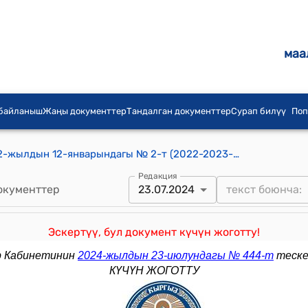
маа
 байланыш
Жаңы документтер
Тандалган документтер
Сурап билүү
Поп
КР Министрлер Кабинетинин 2022-жылдын 12-январындагы № 2-т (2022-2023-жылдарга Кыргыз Республикасында башкарууну санариптештирүү жана санариптик инфратүзүмдү өнүктүрүү боюнча иш-чаралар планын бекитүү тууралуу) тескемеси
Редакция
окументтер
23.07.2024
Эскертүү, бул документ күчүн жоготту!