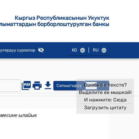
Кыргыз Республикасынын Укуктук
лыматтардын борборлоштурулган банкы
|
KG
RU
улярдуу суроолор
Ошибка в тексте?
Салыштыруу
OPEN
DATA
Выделите ее мышкой!
И нажмите:
Сюда
Загрузить цитату