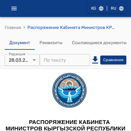
|
KG
RU
›
Главная
Распоряжение Кабинета Министров КР от 28 марта 2022 года № 158-р "Соглашения о приостановлении обслуживания долга между Кабинетом Министров Кыргызской Республики и Японским агентством международного сотрудничества"
Документ
Реквизиты
Ссылающиеся документы
Редакция
28.03.2022
Сравнение