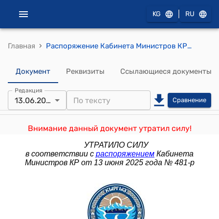
|
KG
RU
›
Главная
Распоряжение Кабинета Министров КР от 15 апреля 2022 года № 208-р В целях приведения ранее принятых решений в соответствие с новой редакцией Налогового кодекса Кыргызской Республики, бесперебойного обеспечения этиловым спиртом потребителей и субъектов, использующих этиловый спирт в медицинских ветеринарных, технических и иных целях:
Документ
Реквизиты
Ссылающиеся документы
Редакция
13.06.2025
Сравнение
Внимание данный документ утратил силу!