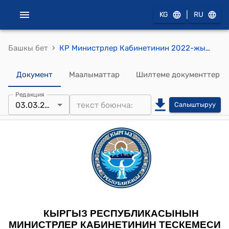
|
KG
RU
›
Башкы бет
КР Министрлер Кабинетинин 2022-жылдын 3-марты № 97-т "Кыргыз Республикасынын Министрлер Кабинетинин 2022-жылдын 12-январындагы № 3-т тескемесине өзгөртүүлөр киргизүү жөнүндө" тескемеси
Документ
Маалыматтар
Шилтеме документтер
Редакция
03.03.2022
Салыштыруу