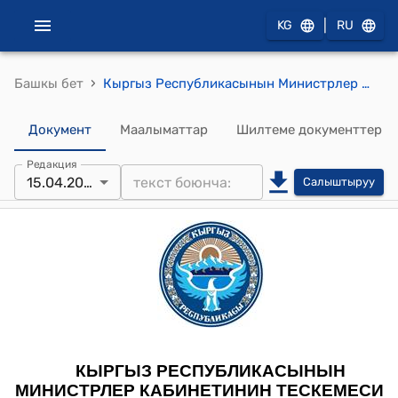
|
KG
RU
›
Башкы бет
Кыргыз Республикасынын Министрлер Кабинетинин 2022-жылдын 15-апрелиндеги N 209-т "Кыргыз Республикасы менен Эл аралык өнүктүрүү ассоциациясынын (Дүйнөлүк банк) ортосундагы Баткен облусунда "Региондук экономикалык өнүктүрүү" экинчи долбоору боюнча каржылоо жөнүндө макулдашуунун долбоорун жактыруу тууралуу" тескемеси
Документ
Маалыматтар
Шилтеме документтер
Редакция
15.04.2022
Салыштыруу