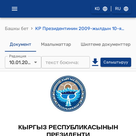
|
KG
RU
›
Башкы бет
КР Президентинин 2009-жылдын 10-январындагы ПБ № 3 "М.С.Акматбеков жөнүндө" буйругу
Документ
Маалыматтар
Шилтеме документтер
Редакция
10.01.2009
Салыштыруу