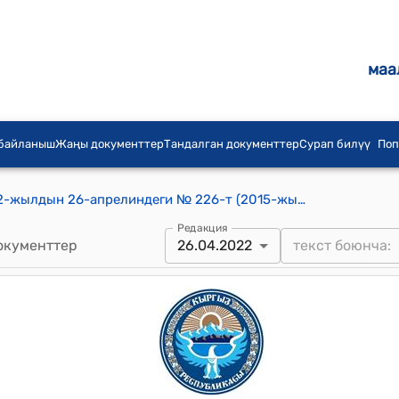
маа
 байланыш
Жаңы документтер
Тандалган документтер
Сурап билүү
Поп
КР Министрлер Кабинетинин 2022-жылдын 26-апрелиндеги № 226-т (2015-жылдын 2-октябрында Люксембург шаарында кол коюлган Кыргыз Республикасы менен Европа инвестициялык банкынын ортосундагы Каржылоо жөнүндө макулдашууга (Борбордук Азия - Түштүк Азия электр энергиясын берүү) өзгөртүүлөрдү жана толуктоолорду киргизүү тууралуу макулдашуу-каттын расмий тилдеги долбоорун жактыруу тууралуу) тескемеси
Редакция
окументтер
26.04.2022