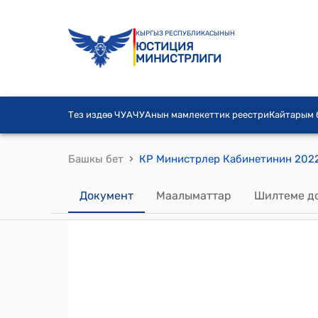
КЫРГЫЗ РЕСПУБЛИКАСЫНЫН
ЮСТИЦИЯ
МИНИСТРЛИГИ
Тез издөө ЧУА
ЧУАнын мамлекеттик реестри
Кайтарым
›
Башкы бет
Документ
Маалыматтар
Шилтеме д