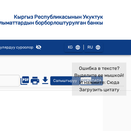
Кыргыз Республикасынын Укуктук
лыматтардын борборлоштурулган банкы
|
KG
RU
улярдуу суроолор
Ошибка в тексте?
Выделите ее мышкой!
Салыштыруу
OPEN
DATA
И нажмите:
Сюда
Загрузить цитату