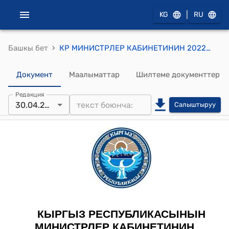
|
KG
RU
›
Башкы бет
КР МИНИСТРЛЕР КАБИНЕТИНИН 2022-жылдын 30-апрелиндеги № 234-т (2022-жылдын 14-мартында Тегеран шаарында кол коюлган, 2018-жылдын 17-майындагы Бир тараптан Евразия экономикалык бирлиги менен анын мүчө мамлекеттеринин жана экинчи тараптан Иран Ислам Республикасынын ортосундагы Эркин соода аймагын түзүүгө багытталган убактылуу макулдашуунун протоколуна Кыргыз Республикасынын Министрлер Кабинетинин тиркелген корутундусун жактыруу тууралуу) тескемеси тиркелген корутундусун жактыруу тууралуу) ТЕСКЕМЕСИ
Документ
Маалыматтар
Шилтеме документтер
Редакция
30.04.2022
Салыштыруу