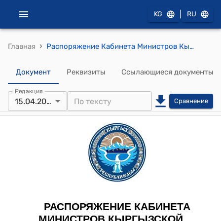
|
KG
RU
›
Главная
Распоряжение Кабинета Министров Кыргызской Республики от 15 апреля 2022 года N 210-р "О согласии с проектом Меморандума о взаимопонимании о сотрудничестве между Министерством финансов Кыргызской Республики и Министерством финансов Азербайджанской Республики"
Документ
Реквизиты
Ссылающиеся документы
Редакция
15.04.2022
Сравнение