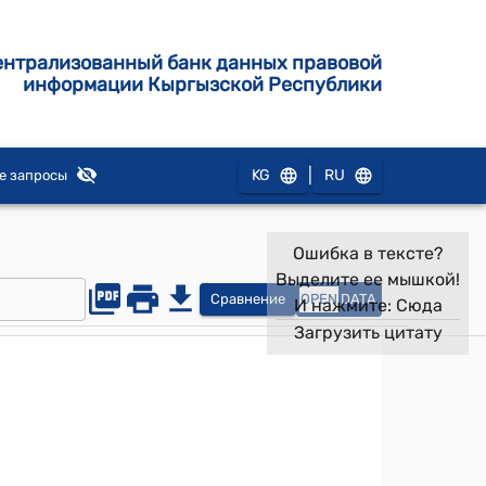
ентрализованный банк данных правовой
информации Кыргызской Республики
|
KG
RU
е запросы
Ошибка в тексте?
Выделите ее мышкой!
Сравнение
OPEN
DATA
И нажмите:
Сюда
Загрузить цитату