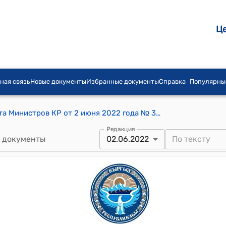
Ц
ная связь
Новые документы
Избранные документы
Справка
Популярны
Распоряжение Председателя Кабинета Министров КР от 2 июня 2022 года № 391 (Об одобрении заключения Кабинета Министров Кыргызской Республики на проект Закона Кыргызской Республики "О внесении изменений в Закон Кыргызской Республики "Об электроэнергетике")
Редакция
 документы
02.06.2022