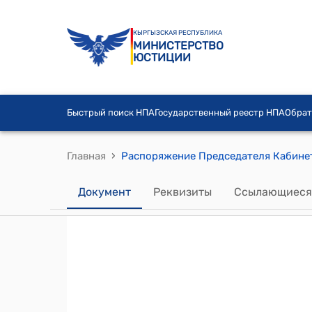
КЫРГЫЗСКАЯ РЕСПУБЛИКА
МИНИСТЕРСТВО
ЮСТИЦИИ
Быстрый поиск НПА
Государственный реестр НПА
Обрат
›
Главная
Документ
Реквизиты
Ссылающиеся